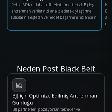
Poble AI’dan daha akıllı teknik önerileri al. Bjj log
Her 
antrenman verilerinizi analiz ederek iyileştirme
BJJ 
kalıplarını keşfedin ve hedef başarımını hızlandırın.
ant
oluş
Neden Post Black Belt
BJJ için Optimize Edilmiş Antrenman
Günlüğü
BJJ partnerleri, pozisyonlar, teknikler ve