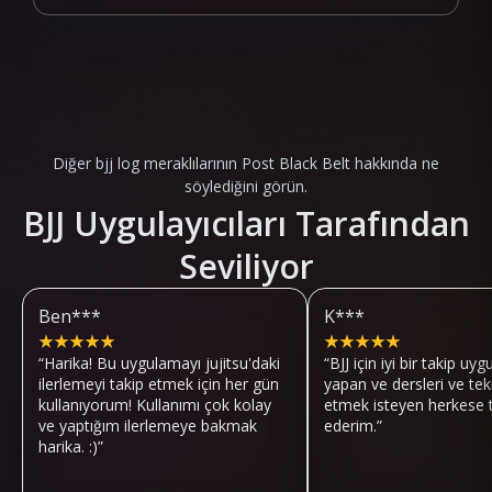
Diğer bjj log meraklılarının Post Black Belt hakkında ne
söylediğini görün.
BJJ Uygulayıcıları Tarafından
Seviliyor
Ben***
K***
★
★
★
★
★
★
★
★
★
★
“
Harika! Bu uygulamayı jujitsu'daki
“
BJJ için iyi bir takip uy
ilerlemeyi takip etmek için her gün
yapan ve dersleri ve tekn
kullanıyorum! Kullanımı çok kolay
etmek isteyen herkese 
ve yaptığım ilerlemeye bakmak
ederim.
”
harika. :)
”