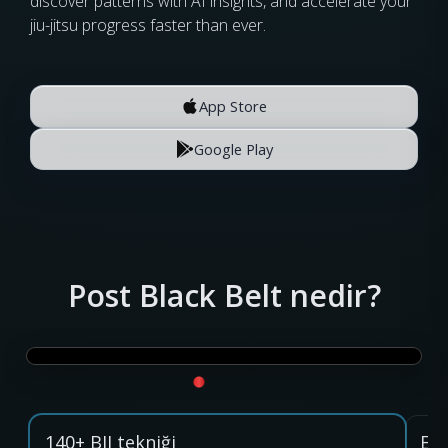
discover patterns with AI insights, and accelerate your
jiu-jitsu progress faster than ever.
App Store
Google Play
Post Black Belt nedir?
140+ BJJ tekniği
Eve