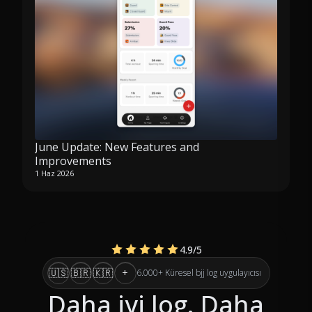
June Update: New Features and
Improvements
1 Haz 2026
4.9
/5
🇺🇸
🇧🇷
🇰🇷
+
6.000+ Küresel bjj log uygulayıcısı
Daha iyi log. Daha