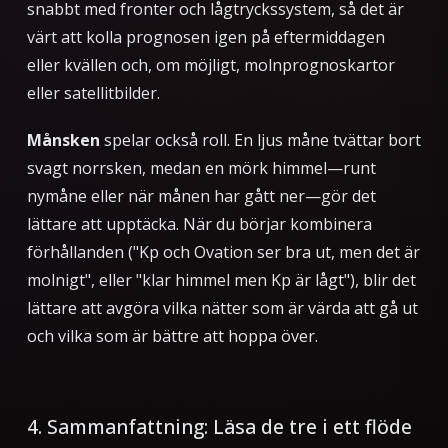
snabbt med fronter och lågtryckssystem, så det är
värt att kolla prognosen igen på eftermiddagen
eller kvällen och, om möjligt, molnprognoskartor
eller satellitbilder.
Månsken
spelar också roll. En ljus måne tvättar bort
svagt norrsken, medan en mörk himmel—runt
nymåne eller när månen har gått ner—gör det
lättare att upptäcka. När du börjar kombinera
förhållanden ("Kp och Ovation ser bra ut, men det är
molnigt", eller "klar himmel men Kp är lågt"), blir det
lättare att avgöra vilka nätter som är värda att gå ut
och vilka som är bättre att hoppa över.
4. Sammanfattning: Läsa de tre i ett flöde