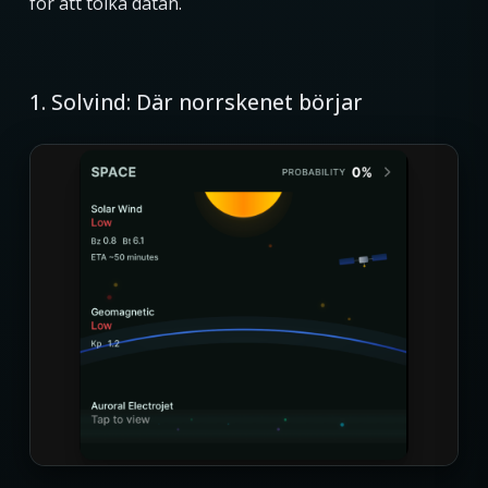
för att tolka datan.
1. Solvind: Där norrskenet börjar