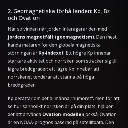
2. Geomagnetiska förhållanden: Kp, Bz
och Ovation
När solvinden når jorden interagerar den med
jordens magnetfält (geomagnetism)
. Den mest
kända mätaren för den globala magnetiska
störningen är
Kp-indexet
. Ett högre Kp innebär
starkare aktivitet och norrsken som sträcker sig till
lägre breddgrader; ett lägre Kp innebär att
norrskenet tenderar att stanna på höga
breddgrader.
Kp berättar om det allmänna "humöret", men för att
se hur sannolikt norrsken är
på din plats
, hjälper
det att använda
Ovation-modellen
också. Ovation
är en NOAA-prognos baserad på satellitdata. Den