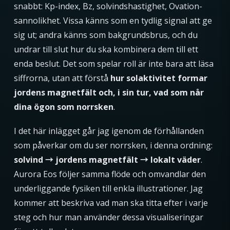
snabbt: Kp-index, Bz, solvindshastighet, Ovation-
sannolikhet. Vissa känns som en tydlig signal att ge
sig ut; andra känns som bakgrundsbrus, och du
undrar till slut hur du ska kombinera dem till ett
enda beslut. Det som spelar roll är inte bara att läsa
siffrorna, utan att förstå
hur solaktivitet formar
jordens magnetfält och, i sin tur, vad som når
dina ögon som norrsken
.
I det här inlägget går jag igenom de förhållanden
som påverkar om du ser norrsken, i denna ordning:
solvind → jordens magnetfält → lokalt väder
.
Aurora Eos följer samma flöde och omvandlar den
underliggande fysiken till enkla illustrationer. Jag
kommer att beskriva vad man ska titta efter i varje
steg och hur man använder dessa visualiseringar