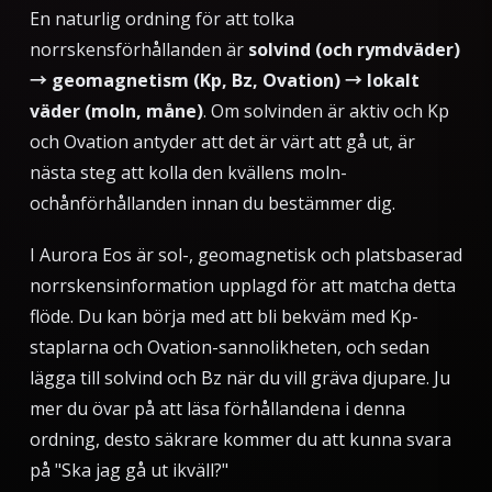
En naturlig ordning för att tolka
norrskensförhållanden är
solvind (och rymdväder)
→ geomagnetism (Kp, Bz, Ovation) → lokalt
väder (moln, måne)
. Om solvinden är aktiv och Kp
och Ovation antyder att det är värt att gå ut, är
nästa steg att kolla den kvällens moln-
ochånförhållanden innan du bestämmer dig.
I Aurora Eos är sol-, geomagnetisk och platsbaserad
norrskensinformation upplagd för att matcha detta
flöde. Du kan börja med att bli bekväm med Kp-
staplarna och Ovation-sannolikheten, och sedan
lägga till solvind och Bz när du vill gräva djupare. Ju
mer du övar på att läsa förhållandena i denna
ordning, desto säkrare kommer du att kunna svara
på "Ska jag gå ut ikväll?"