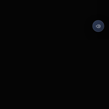
QUARTZ LABS
Code what I love, Build what matters.
©
2026
Quartz Labs
. All rights reserved.
Contact
Pabal
BUILT WITH