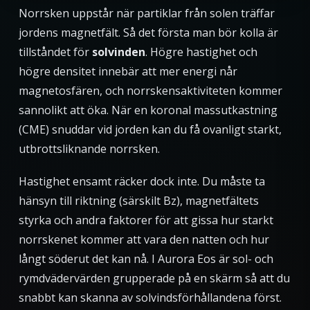
Norrsken uppstår när partiklar från solen träffar
jordens magnetfält. Så det första man bör kolla är
tillståndet för
solvinden
. Högre hastighet och
högre densitet innebär att mer energi når
magnetosfären, och norrskensaktiviteten kommer
sannolikt att öka. När en koronal massutkastning
(CME) snuddar vid jorden kan du få ovanligt starkt,
utbrottsliknande norrsken.
Hastighet ensamt räcker dock inte. Du måste ta
hänsyn till riktning (särskilt Bz), magnetfältets
styrka och andra faktorer för att gissa hur starkt
norrskenet kommer att vara den natten och hur
långt söderut det kan nå. I Aurora Eos är sol- och
rymdvädervärden grupperade på en skärm så att du
snabbt kan skanna av solvindsförhållandena först.