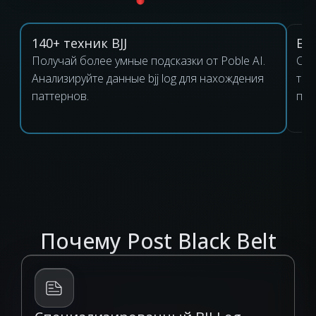
140+ техник BJJ
Eve
Получай более умные подсказки от Poble AI.
Соз
Анализируйте данные bjj log для нахождения
тре
паттернов.
поз
Почему Post Black Belt