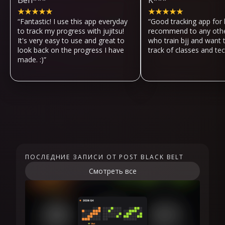
Ben***
K***
★
★
★
★
★
★
★
★
★
★
“
Fantastic! I use this app everyday
“
Good tracking app for b
to track my progress with jujitsu!
recommend to any othe
It's very easy to use and great to
who train bjj and want 
look back on the progress I have
track of classes and te
made. :)
”
ПОСЛЕДНИЕ ЗАПИСИ ОТ POST BLACK BELT
Смотреть все