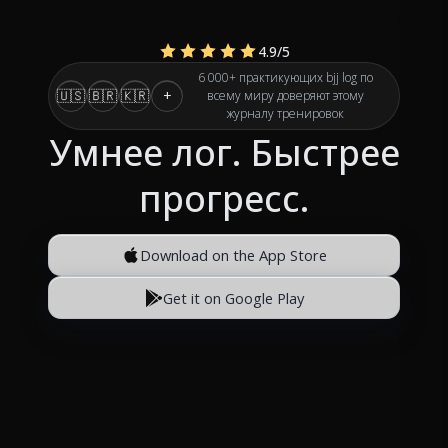
4.9
/5
6 000+ практикующих bjj log по
🇺🇸
🇧🇷
🇰🇷
+
всему миру доверяют этому
журналу тренировок
Умнее лог. Быстрее
прогресс.
Download on the App Store
Get it on Google Play