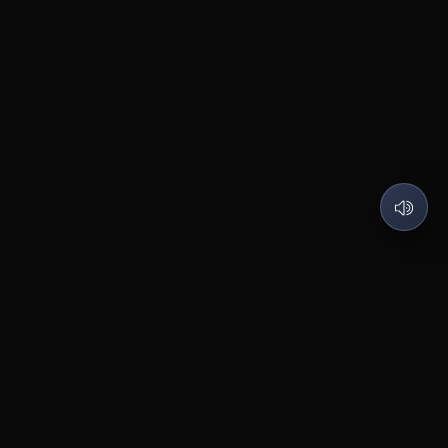
Скачать Post Black Belt
App Store
Google Play