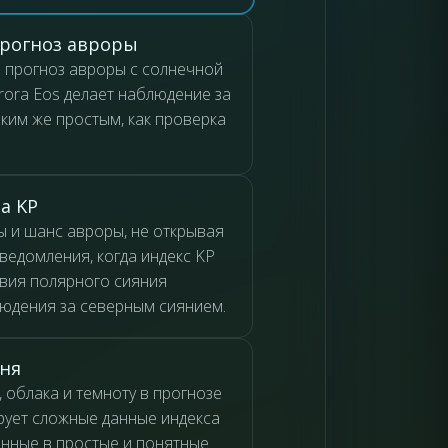
рогноз авроры
 прогноз авроры с солнечной
rora Eos делает наблюдение за
ким же простым, как проверка
а KP
 и шанс авроры, не открывая
ведомления, когда индекс KP
овия полярного сияния
юдения за северным сиянием.
дня
 облака и темноту в прогнозе
ирует сложные данные индекса
анные в простые и понятные