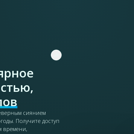
ярное
остью,
лов
северным сиянием
огоды. Получите доступ
м времени,