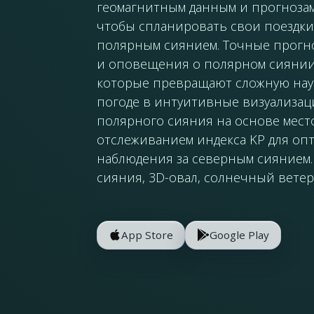
геомагнитным данным и прогнозам
чтобы спланировать свои поездки
полярным сиянием. Точные прогн
и оповещения о полярном сиянии
которые превращают сложную нау
погоде в интуитивные визуализац
полярного сияния на основе мес
отслеживанием индекса KP для оп
наблюдения за северным сиянием. 
сияния, 3D-овал, солнечный ветер
App Store
Google Play