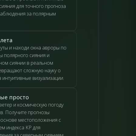
сияния для точного прогноза
наблюдения за полярным
лета
ты и находи окна авроры по
зы полярного сияния и
ном сиянии в реальном
евращают сложную науку о
в интуитивные визуализации.
ые просто
етер и космическую погоду
в. Получите прогнозы
 основе местоположения с
м индекса KP для
ения за северным сиянием.