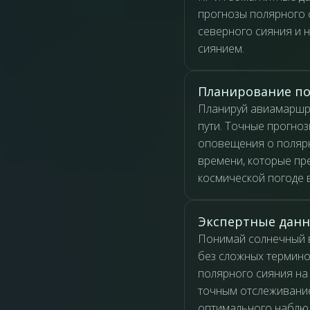
прогнозы полярного 
северного сияния и 
сиянием.
Планирование по
Планируй авиамаршру
пути. Точные прогно
оповещения о поляр
времени, которые пр
космической погоде 
Экспертные данн
Понимай солнечный в
без сложных термино
полярного сияния на
точным отслеживание
оптимального наблюд