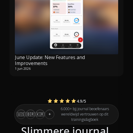
June Update: New Features and
Improvements
1 jun 2026
4.9
/5
6.000+ bjj journal beoefenaars
🇺🇸
🇧🇷
🇰🇷
+
wereldwijd vertrouwen op dit
trainingsdagboek
Slimmere journal.