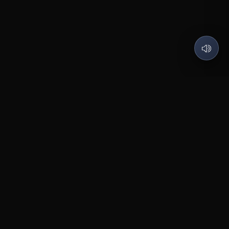
Post Black Belt downloaden
App Store
Google Play
Juridisch
Privacybeleid
Gebruiksvoorwaarden
Bedrijf