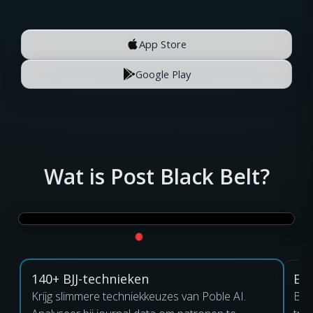
App Store
Google Play
Wat is Post Black Belt?
140+ BJJ-technieken
Eve
Krijg slimmere techniekkeuzes van Poble AI.
Bou