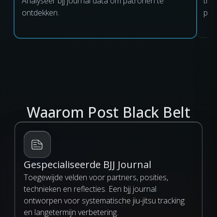
Analyseer bjj journal data om patronen te
tra
ontdekken.
posi
Waarom Post Black Belt
Gespecialiseerde BJJ Journal
Toegewijde velden voor partners, posities,
technieken en reflecties. Een bjj journal
ontworpen voor systematische jiu-jitsu tracking
en langetermijn verbetering.