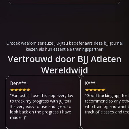
Ontdek waarom serieuze jiu-jitsu beoefenaars deze bjj journal
kiezen als hun essentiële trainingspartner.
Vertrouwd door BJJ Atleten
Wereldwijd
Ben***
K***
★
★
★
★
★
★
★
★
★
★
“
Fantastic! I use this app everyday
“
Good tracking app for b
to track my progress with jujitsu!
recommend to any othe
It's very easy to use and great to
who train bjj and want 
look back on the progress I have
track of classes and te
made. :)
”