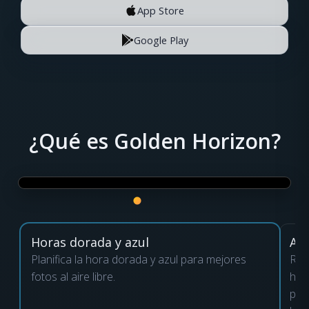
App Store
Google Play
¿Qué es Golden Horizon?
Horas dorada y azul
Ale
Planifica la hora dorada y azul para mejores
Rec
fotos al aire libre.
hou
pre