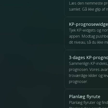
Læs den nemmeste pro
samlet. Gå ikke glip af 
KP-prognosewidge
Tjek KP-widgets og no
appen. Modtag pushbe
dit niveau, så du ikke 
3-dages KP-progn
Sammenlign KP-indeks,
prognosen. Vores avan
troværdige kilder og le
prognoser.
Planlæg flyrute
Planlæg flyruter og fin