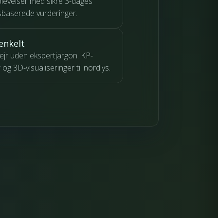
levelser med sikre 3-dages
sbaserede vurderinger.
enkelt
ejr uden ekspertjargon. KP-
og 3D-visualiseringer til nordlys.