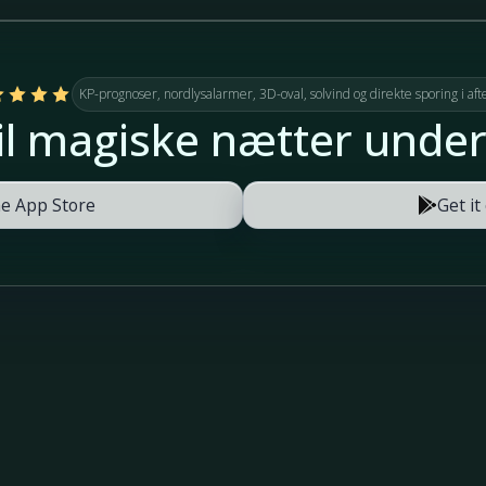
KP-prognoser, nordlysalarmer, 3D-oval, solvind og direkte sporing i aft
til magiske nætter under
e App Store
Get it