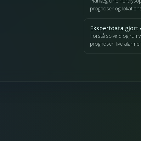
Planlæg dine nordlysop
prognoser og lokation
Ekspertdata gjort 
Forstå solvind og rumv
prognoser, live alarmer 