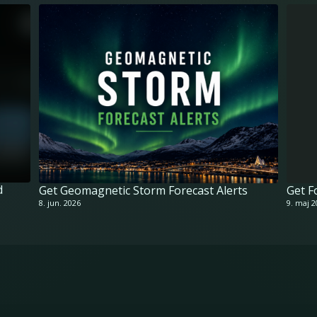
d
Get Geomagnetic Storm Forecast Alerts
Get F
8. jun. 2026
9. maj 2