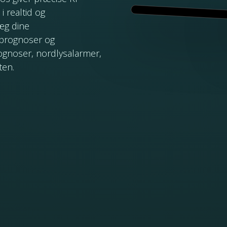
 realtid og
læg dine
 prognoser og
ognoser, nordlysalarmer,
ten.