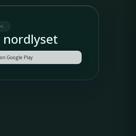
en.
 nordlyset
 on Google Play