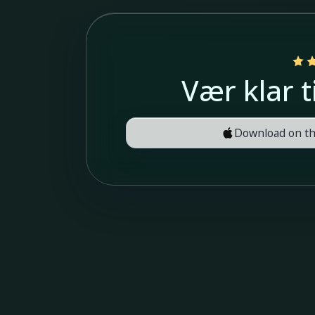
Vær klar 
Download on th