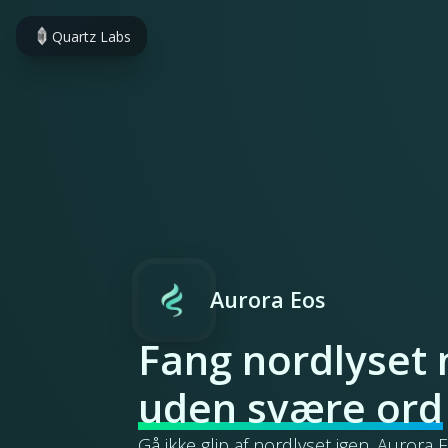
Quartz Labs
Aurora Eos
Fang nordlyset 
uden svære ord
Gå ikke glip af nordlyset igen. Aurora 