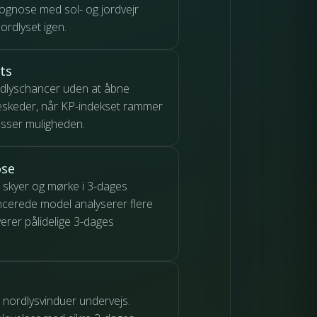
gnose med sol- og jordvejr
nordlyset igen.
ts
rdlyschancer uden at åbne
skeder, når KP-indekset rammer
misser muligheden.
ose
 skyer og mørke i 3-dages
cerede model analyserer flere
verer pålidelige 3-dages
d nordlysvinduer undervejs.