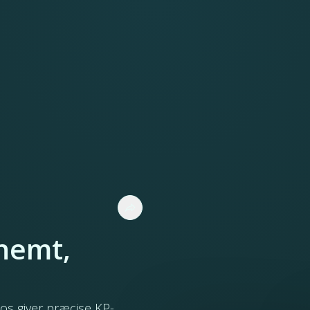
nemt,
Eos giver præcise KP-