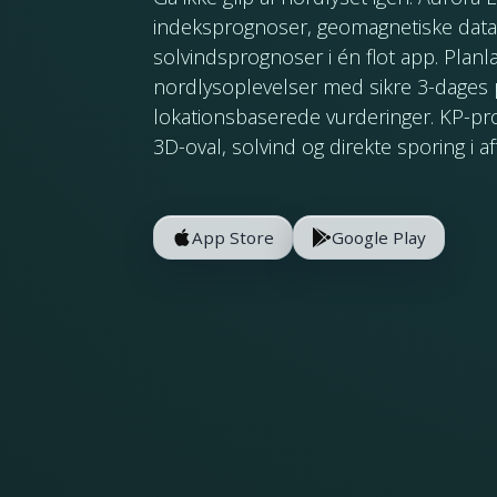
indeksprognoser, geomagnetiske data i
solvindsprognoser i én flot app. Plan
nordlysoplevelser med sikre 3-dages
lokationsbaserede vurderinger. KP-pr
3D-oval, solvind og direkte sporing i af
App Store
Google Play