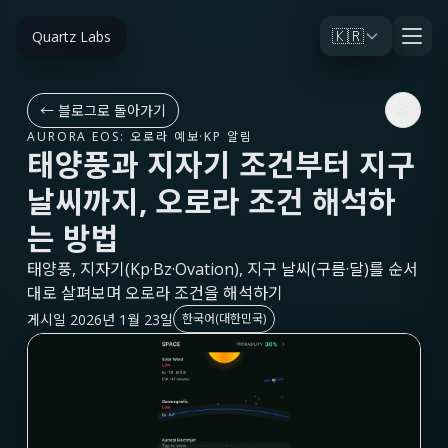
🇰🇷
Quartz Labs
←
블로그로 돌아가기
AURORA EOS: 오로라 예보·KP 알림
태양풍과 지자기 조건부터 지구
날씨까지, 오로라 조건 해석하
는 방법
태양풍, 지자기(Kp·Bz·Ovation), 지구 날씨(구름·달)를 순서
대로 살펴보며 오로라 조건을 해석하기
게시일 2026년 1월 23일
한국어(대한민국)