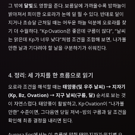
그 밖에
달빛
도 영향을 준다. 보름달에 가까울수록 밤하늘이
밝아져서 희미한 오로라가 눈에 덜 띌 수 있다. 반대로 달이
지거나 초승달 근처일 때는 어두운 하늘 덕분에 오로라를 찾
기 더 수월하다. “Kp·Ovation은 좋은데 구름이 많다”, “날씨
는 맑은데 Kp가 너무 낮다”처럼 조건을 조합해 보면, 나가볼
만한 날과 기다려야 할 날을 구분하기가 쉬워진다.
4. 정리: 세 가지를 한 흐름으로 읽기
오로라 조건을 해석할 때는
태양풍(및 우주 날씨) → 지자기
(Kp, Bz, Ovation) → 지구 날씨(구름, 달)
순서로 보는 것
이 자연스럽다. 태양풍이 활발하고, Kp·Ovation이 “나가볼
만한” 수준이면, 그다음엔 당일 저녁~밤의 구름과 달 조건을
확인해 최종 결정을 내리면 된다.
Aurora Eos에서는 이 흐름에 맞춰 태양·지자기·위치별 오