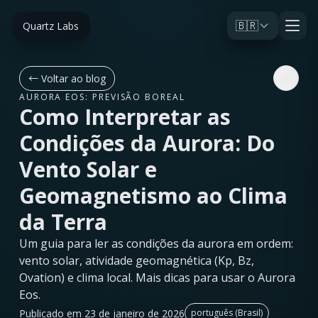
🇧🇷
Quartz Labs
←
Voltar ao blog
AURORA EOS: PREVISÃO BOREAL
Como Interpretar as
Condições da Aurora: Do
Vento Solar e
Geomagnetismo ao Clima
da Terra
Um guia para ler as condições da aurora em ordem:
vento solar, atividade geomagnética (Kp, Bz,
Ovation) e clima local. Mais dicas para usar o Aurora
Eos.
Publicado em 23 de janeiro de 2026
português (Brasil)