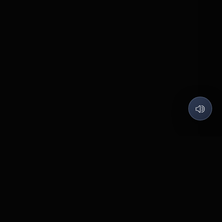
QUARTZ LABS
Code what I love, Build what matters.
©
2026
Quartz Labs
. All rights reserved.