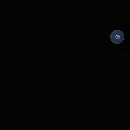
QUARTZ LABS
Code what I love, Build what matters.
©
2026
Quartz Labs
. All rights reserved.
Contact
Pabal
BUILT WITH